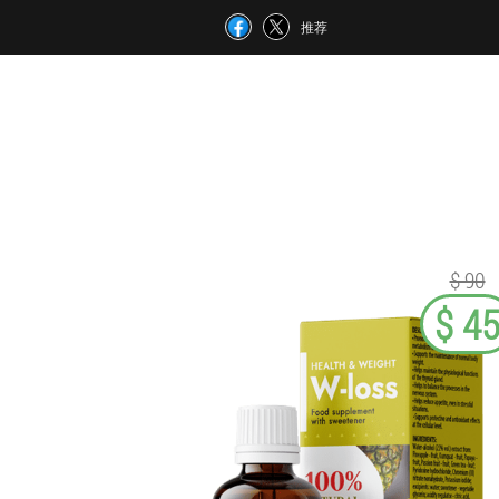
推荐
$ 90
$ 4