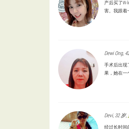
产后买了W
害。我跟着
Dewi
Ong
, 
手术后出现
果，她在一
Devi
, 32 岁,
经过长时间